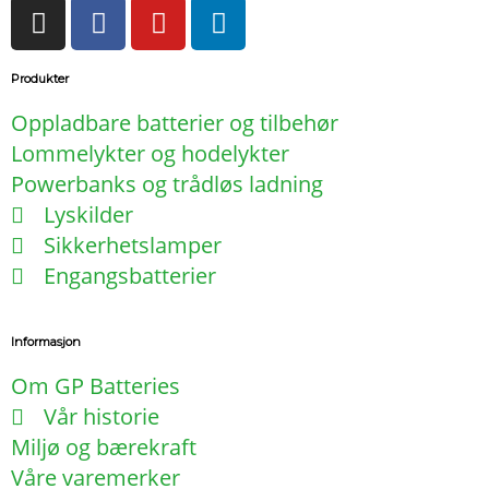
I
F
Y
L
n
a
o
i
s
c
u
n
Produkter
t
e
t
k
a
b
u
e
Oppladbare batterier og tilbehør
g
o
b
d
Lommelykter og hodelykter
r
o
e
i
Powerbanks og trådløs ladning
a
k
n
Lyskilder
m
-
Sikkerhetslamper
f
Engangsbatterier
Informasjon
Om GP Batteries
Vår historie
Miljø og bærekraft
Våre varemerker