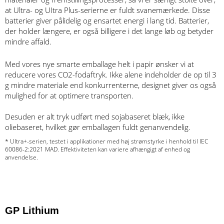
at Ultra- og UItra Plus-serierne er fuldt svanemærkede. Disse
batterier giver pålidelig og ensartet energi i lang tid. Batterier,
der holder længere, er også billigere i det lange løb og betyder
mindre affald.
Med vores nye smarte emballage helt i papir ønsker vi at
reducere vores CO2-fodaftryk. Ikke alene indeholder de op til 3
g mindre materiale end konkurrenterne, designet giver os også
mulighed for at optimere transporten.
Desuden er alt tryk udført med sojabaseret blæk, ikke
oliebaseret, hvilket gør emballagen fuldt genanvendelig.
* Ultra+-serien, testet i applikationer med høj strømstyrke i henhold til IEC
60086-2:2021 MAD. Effektiviteten kan variere afhængigt af enhed og
anvendelse.
GP Lithium