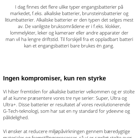
I dag finnes det flere ulike typer engangsbatterier på
markedet, f.eks. alkaliske batterier, brunsteinsbatterier og
litiumbatterier. Alkaliske batterier er den typen det selges mest
av. De vanligste bruksområdene er i f.eks. klokker,
lommelykter, leker og kameraer eller andre apparater der
man vil ha lengre driftstid. Til forskjell fra et oppladbart batteri
kan et engangsbatteri bare brukes én gang.
Ingen kompromiser, kun ren styrke​
Vi hilser fremtiden for alkaliske batterier velkommen og er stolte
af at kunne præsentere vores tre nye serier: Super, Ultra og
Ultra+. Disse batterier er resultatet af vores revolutionerende
G-Tech-teknologi, som har sat en ny standard for ydeevne og
pålidelighed.
Vi ønsker at reducere miljøpåvirkningen gennem bæredygtige
materialer og fremstillingsprocesser, så vi er særligt stolte over,