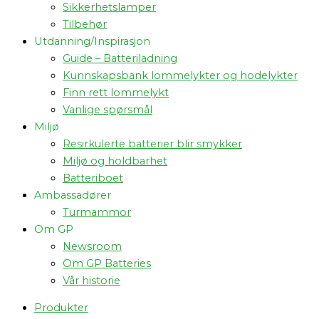
Sikkerhetslamper
Tilbehør
Utdanning/Inspirasjon
Guide – Batteriladning
Kunnskapsbank lommelykter og hodelykter
Finn rett lommelykt
Vanlige spørsmål
Miljø
Resirkulerte batterier blir smykker
Miljø og holdbarhet
Batteriboet
Ambassadører
Turmammor
Om GP
Newsroom
Om GP Batteries
Vår historie
Produkter