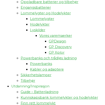
Oppladbare batterier og tilbehør
Engangsbatterier
Lommelygter og Hodelykter
Lommelygter
Hodelykter
Lyskilder
Vores varemaerker
GPDesign
GP Discovery
GP Xplor
Powerbanks och trådløs ladning
Powerbanks
Kabler og adaptere
Sikkerhetslamper
Tilbehør
Utdanning/Inspirasjon
Guide – Batteriladning
Kunnskapsbank lommelykter og hodelykter
Finn rett lommelykt