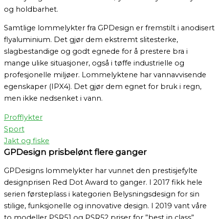
og holdbarhet.
Samtlige lommelykter fra GPDesign er fremstilt i anodisert
flyaluminium. Det gjør dem ekstremt slitesterke,
slagbestandige og godt egnede for å prestere bra i
mange ulike situasjoner, også i tøffe industrielle og
profesjonelle miljøer. Lommelyktene har vannavvisende
egenskaper (IPX4). Det gjør dem egnet for bruk i regn,
men ikke nedsenket i vann.
Profflykter
Sport
Jakt og fiske
GPDesign prisbelønt flere ganger
GPDesigns lommelykter har vunnet den prestisjefylte
designprisen Red Dot Award to ganger. I 2017 fikk hele
serien førsteplass i kategorien Belysningsdesign for sin
stilige, funksjonelle og innovative design. I 2019 vant våre
to modeller PSR51 og PSR52 priser for ”best in class”.