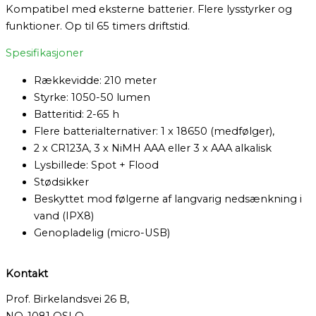
Kompatibel med eksterne batterier. Flere lysstyrker og
funktioner. Op til 65 timers driftstid.
Spesifikasjoner
Rækkevidde: 210 meter
Styrke: 1050-50 lumen
Batteritid: 2-65 h
Flere batterialternativer: 1 x 18650 (medfølger),
2 x CR123A, 3 x NiMH AAA eller 3 x AAA alkalisk
Lysbillede: Spot + Flood
Stødsikker
Beskyttet mod følgerne af langvarig nedsænkning i
vand (IPX8)
Genopladelig (micro-USB)
Kontakt
Prof. Birkelandsvei 26 B,
NO-1081 OSLO