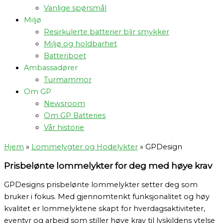
Vanlige spørsmål
Miljø
Resirkulerte batterier blir smykker
Miljø og holdbarhet
Batteriboet
Ambassadører
Turmammor
Om GP
Newsroom
Om GP Batteries
Vår historie
Hjem
»
Lommelygter og Hodelykter
»
GPDesign
Prisbelønte lommelykter for deg med høye krav
GPDesigns prisbelønte lommelykter setter deg som
bruker i fokus. Med gjennomtenkt funksjonalitet og høy
kvalitet er lommelyktene skapt for hverdagsaktiviteter,
eventyr og arbeid som stiller høye krav til lyskildens ytelse