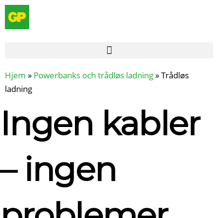
Hoppa
till
innehåll
Hjem
»
Powerbanks och trådløs ladning
»
Trådløs
ladning
Ingen kabler
– ingen
problemer