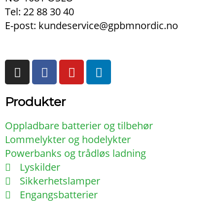
Tel: 22 88 30 40
E-post: kundeservice@gpbmnordic.no
I
F
Y
L
n
a
o
i
s
c
u
n
t
e
t
k
Produkter
a
b
u
e
g
o
b
d
Oppladbare batterier og tilbehør
r
o
e
i
Lommelykter og hodelykter
a
k
n
Powerbanks og trådløs ladning
m
-
Lyskilder
f
Sikkerhetslamper
Engangsbatterier