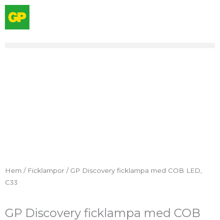
Hoppa
till
innehåll
Hem
/
Ficklampor
/ GP Discovery ficklampa med COB LED,
C33
GP Discovery ficklampa med COB