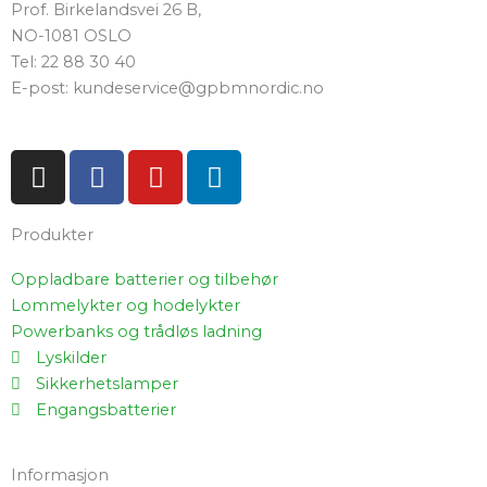
Prof. Birkelandsvei 26 B,
NO-1081 OSLO
Tel: 22 88 30 40
E-post: kundeservice@gpbmnordic.no
I
F
Y
L
n
a
o
i
s
c
u
n
Produkter
t
e
t
k
a
b
u
e
Oppladbare batterier og tilbehør
g
o
b
d
Lommelykter og hodelykter
r
o
e
i
Powerbanks og trådløs ladning
a
k
n
Lyskilder
m
-
Sikkerhetslamper
f
Engangsbatterier
Informasjon